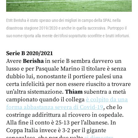
Etrit Berisha è stato spesso uno dei migliori in campo della SPAL nella
disastrosa stagione 2019/2020 e anche in quella successiva. Purtroppo il
suo nome riporta alla mente dei tifosi soprattutto sconfitte e brutti infortuni.
Serie B 2020/2021
Avere
Berisha
in serie B sembra davvero un
lusso e per Pasquale Marino il titolare è senza
dubbio lui, nonostante il portiere palesi una
certa infelicità per non essere riuscito a trovare
un’altra sistemazione.
Thiam
subentra a metà
campionato quando il collega
è colpito da una
forma abbastanza severa di Covid-19
, che lo
costringe addirittura al ricovero in ospedale.
Alla fine il conto è 25-13 per l’albanese. In
Coppa Italia invece è 3-2 per il gigante