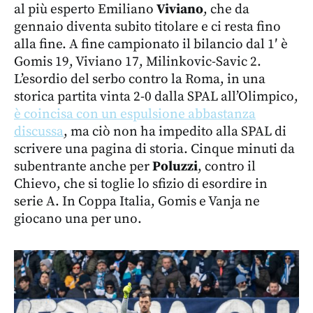
al più esperto Emiliano
Viviano
, che da
gennaio diventa subito titolare e ci resta fino
alla fine. A fine campionato il bilancio dal 1′ è
Gomis 19, Viviano 17, Milinkovic-Savic 2.
L’esordio del serbo contro la Roma, in una
storica partita vinta 2-0 dalla SPAL all’Olimpico,
è coincisa con un espulsione abbastanza
discussa
, ma ciò non ha impedito alla SPAL di
scrivere una pagina di storia. Cinque minuti da
subentrante anche per
Poluzzi
, contro il
Chievo, che si toglie lo sfizio di esordire in
serie A. In Coppa Italia, Gomis e Vanja ne
giocano una per uno.