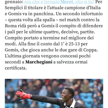
gennaio:
ora che è tornato
Meret
, che si fa?
Per
Semplici il titolare è l’attuale campione d’Italia
e Gomis va in panchina. Un secondo infortunio
– questa volta alla spalla – nel match contro la
Roma ridà però a Gomis il compito di difendere
i pali per le ultime quattro, decisive, partite.
Compito portato a termine nel migliore dei
modi. Alla fine il conto dal 1′ è 25-13 per
Gomis, che gioca anche le due gare di Coppa.
L’ultima giornata vengono concessi pochi
secondi a
Marchegiani
a salvezza ormai
certificata.