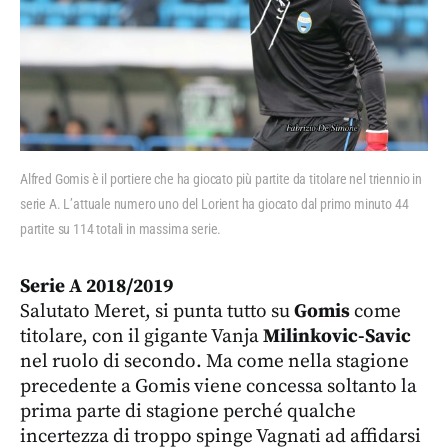
Alfred Gomis è il portiere che ha giocato più partite da titolare nel triennio in
serie A. L’attuale numero uno del Lorient ha giocato dal primo minuto 44
partite su 114 totali in massima serie.
Serie A 2018/2019
Salutato Meret, si punta tutto su
Gomis
come
titolare, con il gigante Vanja
Milinkovic-Savic
nel ruolo di secondo. Ma come nella stagione
precedente a Gomis viene concessa soltanto la
prima parte di stagione perché qualche
incertezza di troppo spinge Vagnati ad affidarsi