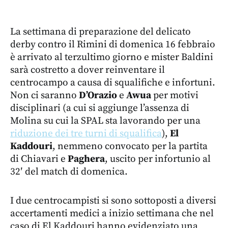
La settimana di preparazione del delicato
derby contro il Rimini di domenica 16 febbraio
è arrivato al terzultimo giorno e mister Baldini
sarà costretto a dover reinventare il
centrocampo a causa di squalifiche e infortuni.
Non ci saranno
D’Orazio
e
Awua
per motivi
disciplinari (a cui si aggiunge l’assenza di
Molina su cui la SPAL sta lavorando per una
riduzione dei tre turni di squalifica
),
El
Kaddouri
, nemmeno convocato per la partita
di Chiavari e
Paghera
, uscito per infortunio al
32′ del match di domenica.
I due centrocampisti si sono sottoposti a diversi
accertamenti medici a inizio settimana che nel
caso di El Kaddouri hanno evidenziato una