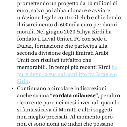
promettendo un progetto da 10 milioni di
euro, salvo poi abbandonare e avviare
un’azione legale contro il club e chiedendo
il risarcimento di 600mila euro per danni
morali. Nel giugno 2020 Yahya Kirdi ha
fondato il Laval United FC con sede a
Dubai, formazione che partecipa alla
seconda divisione degli Emirati Arabi
Uniti con risultati tutt’altro che
memorabili. In tempi più recenti Kirdi
ha
pure detto la sua sul conflitto tra Israele e
Siria
.
Continuano a circolare indiscrezioni
anche su una “
cordata milanese
“, peraltro
ricorrente pure nei mesi invernali quando
si fantasticava di Moratti e altri soggetti
non meglio precisati. Al momento però
non ci sono nomi né indizi che possano