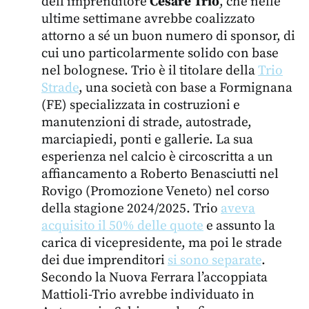
dell’imprenditore
Cesare Trio
, che nelle
ultime settimane avrebbe coalizzato
attorno a sé un buon numero di sponsor, di
cui uno particolarmente solido con base
nel bolognese. Trio è il titolare della
Trio
Strade
, una società con base a Formignana
(FE) specializzata in costruzioni e
manutenzioni di strade, autostrade,
marciapiedi, ponti e gallerie. La sua
esperienza nel calcio è circoscritta a un
affiancamento a Roberto Benasciutti nel
Rovigo (Promozione Veneto) nel corso
della stagione 2024/2025. Trio
aveva
acquisito il 50% delle quote
e assunto la
carica di vicepresidente, ma poi le strade
dei due imprenditori
si sono separate
.
Secondo la Nuova Ferrara l’accoppiata
Mattioli-Trio avrebbe individuato in