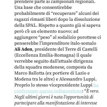
prendere parte ai campionati regionali.
Una base che consentirebbe
probabilmente di “recuperare” alcuni dei
ragazzi rimasti liberi dopo la dissoluzione
della SPAL. Rispetto a quanto già si sapeva
però c’è un elemento nuovo: ad
aggiungere “peso” al sodalizio porottese ci
penserebbe l’imprenditore italo-somalo
Ali Aden
, presidente del Terre di Castelli
(Eccellenza Emilia-Romagna) il quale
verrebbe seguito dall’attuale dirigenza
della squadra modenese, composta da
Marco Ballotta (ex portiere di Lazio e
Modena tra le altre) e Alessandro Luppi.
Proprio lo stesso vicepresidente Luppi
ha
confermato questa indiscrezione
: “
È
vero.
Negli ultimi giorni è nata l’opportunità di
partecipare alla manifestazione di interesse