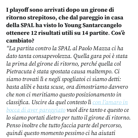
I playoff sono arrivati dopo un girone di
ritorno strepitoso, che dal pareggio in casa
della SPAL ha visto lo Young Santarcangelo
ottenere
12 risultati utili su 14 partite
.
Cos’è
cambiato?
“La partita contro la SPAL al Paolo Mazza ci ha
dato tanta consapevolezza. Quella gara poi è stata
la prima del girone di ritorno, perché quella col
Pietracuta è stata spostata causa maltempo. Ci
siamo trovati lì e negli spogliatoi ci siamo detti:
basta alibi e basta scuse, ora dimostriamo davvero
che non ci meritiamo questo posizionamento in
classifica. Uscire da quel contesto lì
con l’amaro in
bocca di aver pareggiato
vuol dire tanto e questo ce
lo siamo portati dietro per tutto il girone di ritorno.
Penso inoltre che tutto faccia parte del percorso,
quindi questo momento pessimo ci ha aiutati