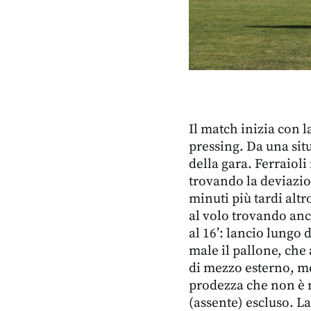
Il match inizia con l
pressing. Da una sit
della gara. Ferraioli
trovando la deviazio
minuti più tardi altr
al volo trovando anco
al 16’: lancio lungo 
male il pallone, che 
di mezzo esterno, met
prodezza che non è n
(assente) escluso. L