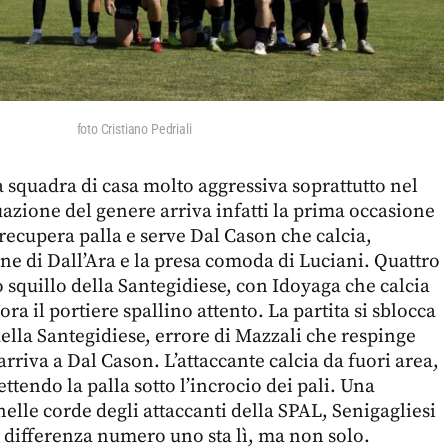
foto Cristiano Pedriali
a squadra di casa molto aggressiva soprattutto nel
uazione del genere arriva infatti la prima occasione
 recupera palla e serve Dal Cason che calcia,
ne di Dall’Ara e la presa comoda di Luciani. Quattro
o squillo della Santegidiese, con Idoyaga che calcia
ra il portiere spallino attento. La partita si sblocca
della Santegidiese, errore di Mazzali che respinge
arriva a Dal Cason. L’attaccante calcia da fuori area,
tendo la palla sotto l’incrocio dei pali. Una
elle corde degli attaccanti della SPAL, Senigagliesi
a differenza numero uno sta lì, ma non solo.