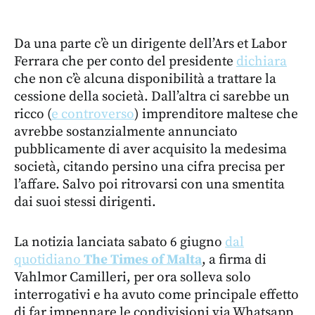
Da una parte c’è un dirigente dell’Ars et Labor
Ferrara che per conto del presidente
dichiara
che non c’è alcuna disponibilità a trattare la
cessione della società. Dall’altra ci sarebbe un
ricco (
e controverso
) imprenditore maltese che
avrebbe sostanzialmente annunciato
pubblicamente di aver acquisito la medesima
società, citando persino una cifra precisa per
l’affare. Salvo poi ritrovarsi con una smentita
dai suoi stessi dirigenti.
La notizia lanciata sabato 6 giugno
dal
quotidiano
The Times of Malta
, a firma di
Vahlmor Camilleri, per ora solleva solo
interrogativi e ha avuto come principale effetto
di far impennare le condivisioni via Whatsapp