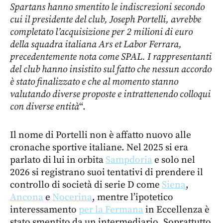
Spartans hanno smentito le indiscrezioni secondo
cui il presidente del club, Joseph Portelli, avrebbe
completato l’acquisizione per 2 milioni di euro
della squadra italiana Ars et Labor Ferrara,
precedentemente nota come SPAL. I rappresentanti
del club hanno insistito sul fatto che nessun accordo
è stato finalizzato e che al momento stanno
valutando diverse proposte e intrattenendo colloqui
con diverse entità
“.
Il nome di Portelli non è affatto nuovo alle
cronache sportive italiane. Nel 2025 si era
parlato di lui in orbita
Sampdoria
e solo nel
2026 si registrano suoi tentativi di prendere il
controllo di società di serie D come
Siena
,
Ancona
e
Nocerina
, mentre l’ipotetico
interessamento
per la Fermana
in Eccellenza è
stato smentito da un intermediario. Soprattutto