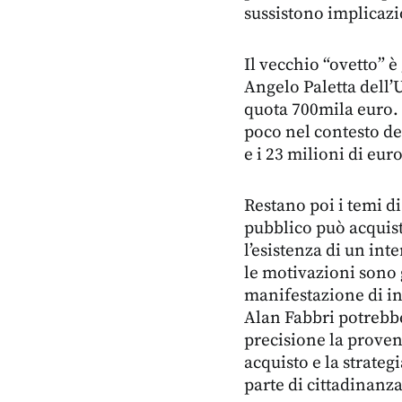
sussistono implicazio
Il vecchio “ovetto” è
Angelo Paletta dell’U
quota 700mila euro.
poco nel contesto del
e i 23 milioni di eur
Restano poi i temi d
pubblico può acquis
l’esistenza di un in
le motivazioni sono g
manifestazione di in
Alan Fabbri potrebbe
precisione la proveni
acquisto e la strateg
parte di cittadinanza