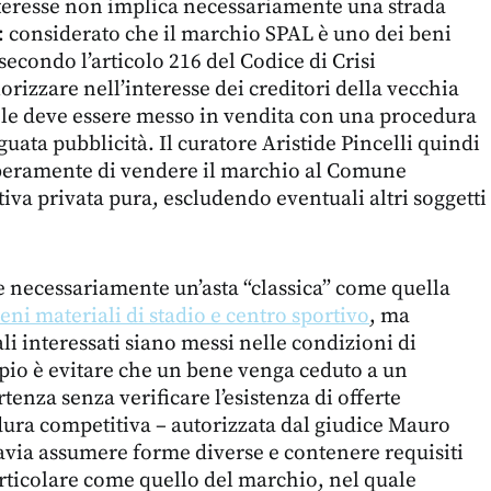
teresse non implica necessariamente una strada
o: considerato che il marchio SPAL è uno dei beni
secondo l’articolo 216 del Codice di Crisi
orizzare nell’interesse dei creditori della vecchia
role deve essere messo in vendita con una procedura
uata pubblicità. Il curatore Aristide Pincelli quindi
beramente di vendere il marchio al Comune
tiva privata pura, escludendo eventuali altri soggetti
 necessariamente un’asta “classica” come quella
beni materiali di stadio e centro sportivo
, ma
li interessati siano messi nelle condizioni di
ipio è evitare che un bene venga ceduto a un
rtenza senza verificare l’esistenza di offerte
ura competitiva – autorizzata dal giudice Mauro
tavia assumere forme diverse e contenere requisiti
articolare come quello del marchio, nel quale