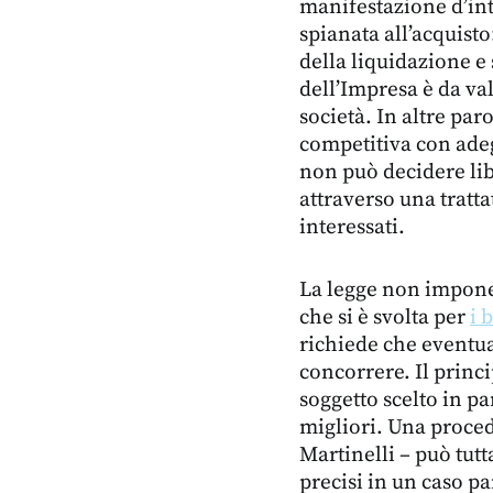
manifestazione d’in
spianata all’acquist
della liquidazione e 
dell’Impresa è da val
società. In altre pa
competitiva con adeg
non può decidere li
attraverso una tratta
interessati.
La legge non impone
che si è svolta per
i 
richiede che eventua
concorrere. Il princ
soggetto scelto in pa
migliori. Una proced
Martinelli – può tut
precisi in un caso p