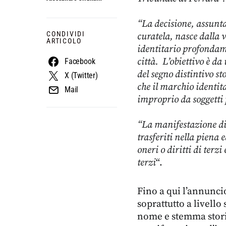
“La decisione, assunt
CONDIVIDI
curatela, nasce dalla
ARTICOLO
identitario profondame
città. L’obiettivo è d
Facebook
del segno distintivo sto
X (Twitter)
che il marchio identit
Mail
improprio da soggetti p
“La manifestazione di 
trasferiti nella piena 
oneri o diritti di terz
terzi
“.
Fino a qui l’annunci
soprattutto a livello
nome e stemma stori