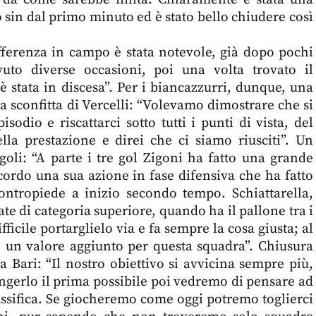
o sin dal primo minuto ed è stato bello chiudere così
ifferenza in campo è stata notevole, già dopo pochi
to diverse occasioni, poi una volta trovato il
 è stata in discesa”. Per i biancazzurri, dunque, una
la sconfitta di Vercelli: “Volevamo dimostrare che si
isodio e riscattarci sotto tutti i punti di vista, del
ella prestazione e direi che ci siamo riusciti”. Un
goli: “A parte i tre gol Zigoni ha fatto una grande
ricordo una sua azione in fase difensiva che ha fatto
ontropiede a inizio secondo tempo. Schiattarella,
ate di categoria superiore, quando ha il pallone tra i
ficile portarglielo via e fa sempre la cosa giusta; al
un valore aggiunto per questa squadra”. Chiusura
 a Bari: “Il nostro obiettivo si avvicina sempre più,
ngerlo il prima possibile poi vedremo di pensare ad
lassifica. Se giocheremo come oggi potremo toglierci