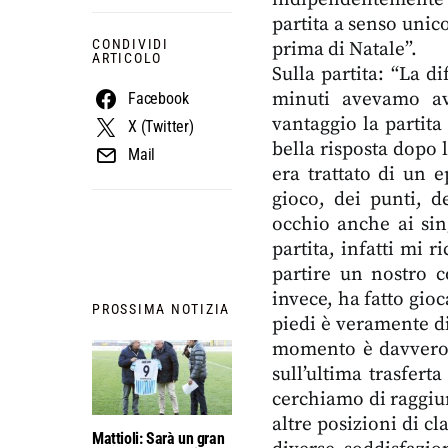
partita a senso unic
CONDIVIDI
prima di Natale”.
ARTICOLO
Sulla partita: “La d
minuti avevamo avu
Facebook
vantaggio la partita
X (Twitter)
bella risposta dopo 
Mail
era trattato di un ep
gioco, dei punti, d
occhio anche ai sin
partita, infatti mi 
partire un nostro c
invece, ha fatto gioc
PROSSIMA NOTIZIA
piedi è veramente dif
momento è davvero 
sull’ultima trasferta
cerchiamo di raggiu
altre posizioni di c
Mattioli: Sarà un gran