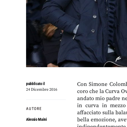
Con Simone Colombar
pubblicato il
24 Dicembre 2016
coro che la Curva Ov
andato mio padre nel
in curva in mezzo 
AUTORE
affacciato sulla bala
bella emozione, avev
Alessio Maini
indipendentemente 