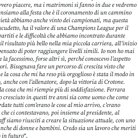
vvero piacere, ma i matrimoni si fanno in due e vedremo
ensiamo alla festa che è il coronamento di un cammino
ocietà abbiamo anche vinto dei campionati, ma questa
scudetto, ha il valore di una Champions League per il
artiti e le difficoltà che abbiamo incontrato durante
l risultato più bello nella mia piccola carriera, all’inizio
ensato di poter raggiungere livelli simili. Io non ho mai
la facessimo, forse altri sì, perché conoscevo l’aspetto
ori. Bisognava fare un percorso di crescita visto che
e la cosa che mi ha reso più orgoglioso è stata il modo in
o, anche con l’allenatore, dopo la vittoria di Crotone.
è la cosa che mi riempie più di soddisfazione. Ferrara
o cresciuto in questi tre anni sia come uomo che come
rdate tutti com’erano le cose al mio arrivo, c’erano
che ci contestavano, poi insieme al presidente, al
staff siamo riusciti a creare la situazione attuale, con uno
anche di donne e bambini. Credo sia un lavoro che meriti
 in futuro
“.