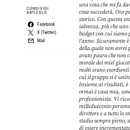
una cosa che mi fa da
CONDIVIDI
cosa succederà. Ora p
ARTICOLO
storico. Con questa s
Facebook
salvezza, più che uno 
X (Twitter)
budget con cui siamo p
l’anno. Sicuramente è i
Mail
della quale non avrei p
avuto paura che non ce 
morale dei miei giocat
molti erano esordienti 
cui il gruppo si è unit
Insieme ai risultati, 
ormai è casa mia, son
professionista. Vi rico
milleduecento persone 
direttore e a tutto lo 
stadio sempre pieno, 
di essere incrementato