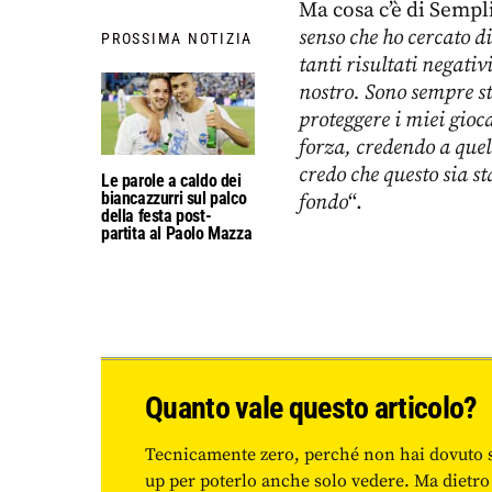
Ma cosa c’è di Sempli
senso che ho cercato d
PROSSIMA NOTIZIA
tanti risultati negativ
nostro. Sono sempre st
proteggere i miei gioc
forza, credendo a quell
credo che questo sia s
Le parole a caldo dei
biancazzurri sul palco
fondo
“.
della festa post-
partita al Paolo Mazza
Quanto vale questo articolo?
Tecnicamente zero, perché non hai dovuto 
up per poterlo anche solo vedere. Ma dietro