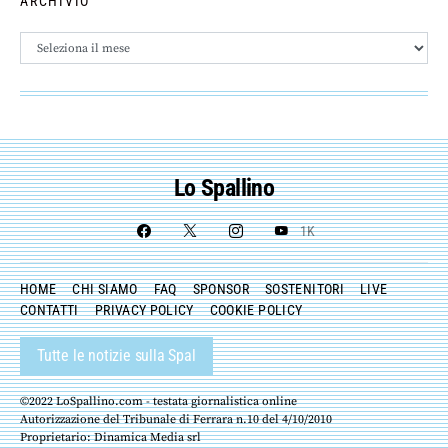
ARCHIVIO
Archivio
Lo Spallino
1K
HOME
CHI SIAMO
FAQ
SPONSOR
SOSTENITORI
LIVE
CONTATTI
PRIVACY POLICY
COOKIE POLICY
Tutte le notizie sulla Spal
©2022 LoSpallino.com - testata giornalistica online
Autorizzazione del Tribunale di Ferrara n.10 del 4/10/2010
Proprietario: Dinamica Media srl