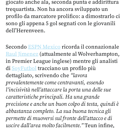
giocato anche ala, seconda punta e addirittura
trequartista. Non ha ancora sviluppato un
profilo da marcatore prolifico: a dimostrarlo ci
sono gli appena 5 gol segnati con le giovanili
dell’Herenveen.
Secondo
ESPN Mexico
ricorda il connazionale
Raul Jimenez
(attualmente al Wolverhampton,
in Premier League inglese) mentre gli analisti
di
SoyFutbol
tracciano un profilo più
dettagliato, scrivendo che
“lavora
prevalentemente come centravanti, e
ssendo
l’incisività nell’attaccare la porta una delle sue
caratteristiche principali. Ha una grande
precisione e anche un buon colpo di testa, quindi è
abbastanza completo. La sua buona tecnica gli
permette di muoversi sul fronte dell’attacco e di
uscire dall’area molto facilmente.”
Teun infine,