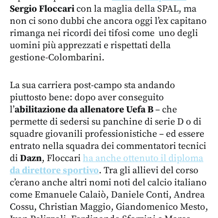
Sergio Floccari
con la maglia della SPAL, ma
non ci sono dubbi che ancora oggi l’ex capitano
rimanga nei ricordi dei tifosi come uno degli
uomini più apprezzati e rispettati della
gestione-Colombarini.
La sua carriera post-campo sta andando
piuttosto bene: dopo aver conseguito
l’
abilitazione da allenatore Uefa B
– che
permette di sedersi su panchine di serie D o di
squadre giovanili professionistiche – ed essere
entrato nella squadra dei commentatori tecnici
di
Dazn
, Floccari
ha anche ottenuto il diploma
da direttore sportivo
. Tra gli allievi del corso
c’erano anche altri nomi noti del calcio italiano
come Emanuele Calaiò, Daniele Conti, Andrea
Cossu, Christian Maggio, Giandomenico Mesto,