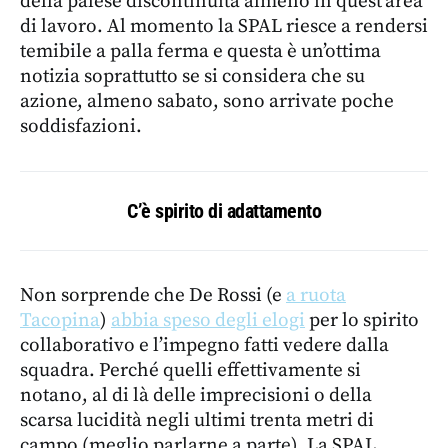
della palese discontinuità almeno in quest’area
di lavoro. Al momento la SPAL riesce a rendersi
temibile a palla ferma e questa è un’ottima
notizia soprattutto se si considera che su
azione, almeno sabato, sono arrivate poche
soddisfazioni.
C’è spirito di adattamento
Non sorprende che De Rossi (e
a ruota
Tacopina
)
abbia speso degli elogi
per lo spirito
collaborativo e l’impegno fatti vedere dalla
squadra. Perché quelli effettivamente si
notano, al di là delle imprecisioni o della
scarsa lucidità negli ultimi trenta metri di
campo (meglio parlarne a parte). La SPAL,