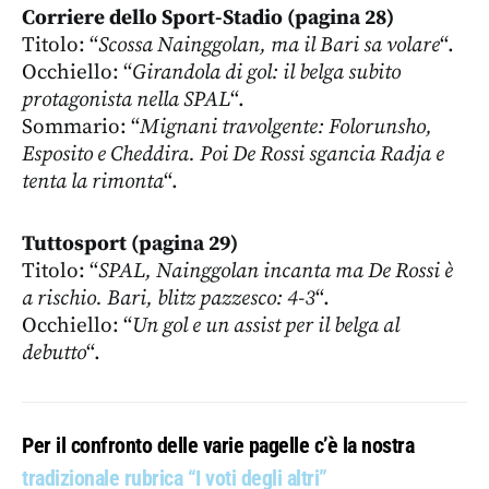
Corriere dello Sport-Stadio (pagina 28)
Titolo: “
Scossa Nainggolan, ma il Bari sa volare
“.
Occhiello: “
Girandola di gol: il belga subito
protagonista nella SPAL
“.
Sommario: “
Mignani travolgente: Folorunsho,
Esposito e Cheddira. Poi De Rossi sgancia Radja e
tenta la rimonta
“.
Tuttosport (pagina 29)
Titolo: “
SPAL, Nainggolan incanta ma De Rossi è
a rischio. Bari, blitz pazzesco: 4-3
“.
Occhiello: “
Un gol e un assist per il belga al
debutto
“.
Per il confronto delle varie pagelle c’è la nostra
tradizionale rubrica “I voti degli altri”