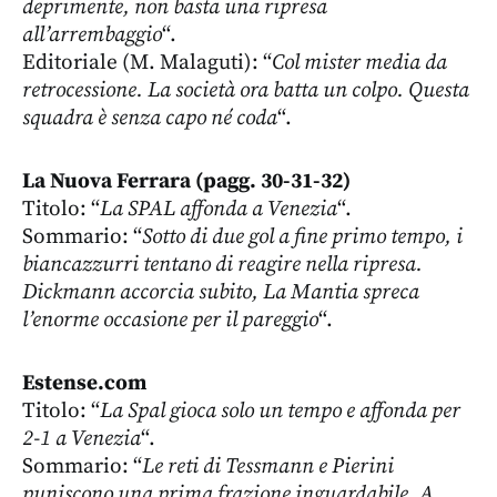
deprimente, non basta una ripresa
all’arrembaggio
“.
Editoriale (M. Malaguti): “
Col mister media da
retrocessione. La società ora batta un colpo. Questa
squadra è senza capo né coda
“.
La Nuova Ferrara (pagg. 30-31-32)
Titolo: “
La SPAL affonda a Venezia
“.
Sommario: “
Sotto di due gol a fine primo tempo, i
biancazzurri tentano di reagire nella ripresa.
Dickmann accorcia subito, La Mantia spreca
l’enorme occasione per il pareggio
“.
Estense.com
Titolo: “
La Spal gioca solo un tempo e affonda per
2-1 a Venezia
“.
Sommario: “
Le reti di Tessmann e Pierini
puniscono una prima frazione inguardabile. A