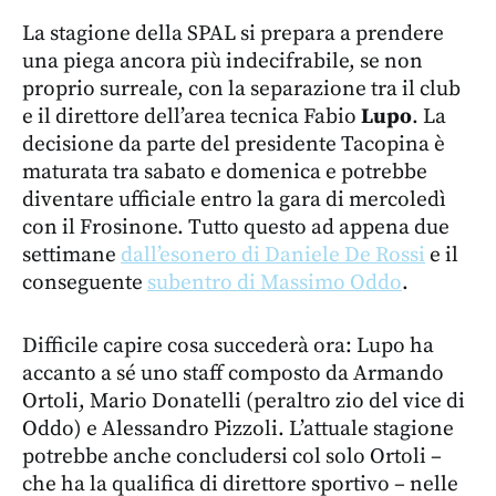
La stagione della SPAL si prepara a prendere
una piega ancora più indecifrabile, se non
proprio surreale, con la separazione tra il club
e il direttore dell’area tecnica Fabio
Lupo
. La
decisione da parte del presidente Tacopina è
maturata tra sabato e domenica e potrebbe
diventare ufficiale entro la gara di mercoledì
con il Frosinone. Tutto questo ad appena due
settimane
dall’esonero di Daniele De Rossi
e il
conseguente
subentro di Massimo Oddo
.
Difficile capire cosa succederà ora: Lupo ha
accanto a sé uno staff composto da Armando
Ortoli, Mario Donatelli (peraltro zio del vice di
Oddo) e Alessandro Pizzoli. L’attuale stagione
potrebbe anche concludersi col solo Ortoli –
che ha la qualifica di direttore sportivo – nelle