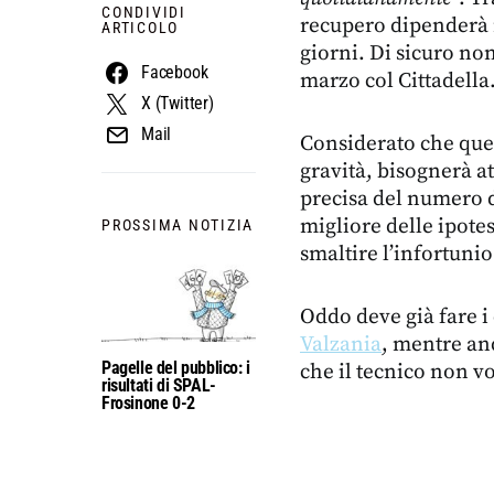
CONDIVIDI
recupero dipenderà m
ARTICOLO
giorni. Di sicuro non
Facebook
marzo col Cittadella
X (Twitter)
Mail
Considerato che ques
gravità, bisognerà a
precisa del numero d
migliore delle ipote
PROSSIMA NOTIZIA
smaltire l’infortunio
Oddo deve già fare i
Valzania
, mentre an
Pagelle del pubblico: i
che il tecnico non v
risultati di SPAL-
Frosinone 0-2