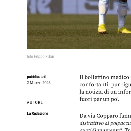
foto Filippo Rubin
Il bollettino medico 
pubblicato il
2 Marzo 2023
confortanti: pur ri
la notizia di un inf
fuori per un po’.
AUTORE
La Redazione
Da via Copparo fanno
distrattivo al polpacci
quotidianamente
“. T