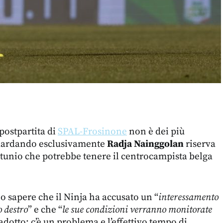
postpartita di
SPAL-Frosinone
non è dei più
guardando esclusivamente
Radja Nainggolan
riserva
ortunio che potrebbe tenere il centrocampista belga
 sapere che il Ninja ha accusato un “
interessamento
o destro
” e che “
le sue condizioni verranno monitorate
radotto: c’è un problema e l’effettivo tempo di