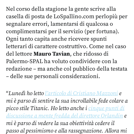
Nel corso della stagione la gente scrive alla
casella di posta de LoSpallino.com perlopiù per
segnalare errori, lamentarsi di qualcosa o
complimentarsi per il servizio (per fortuna).
Ogni tanto capita anche ricevere spunti
letterari di carattere costruttivo. Come nel caso
del lettore
Mauro Tavian
, che ridosso di
Palermo-SPAL ha voluto condividere con la
redazione – ma anche col pubblico della testata
– delle sue personali considerazioni.
“
Lunedì ho letto
l’articolo di Cristiano Mazzoni
e
mi è parso di sentire la sua incrollabile fede colare a
picco stile Titanic. Ho letto anche i
cinque punti di
discussione a mente fredda del direttore Orlandin
e
mi è parso di vedere la sua obiettività cedere il
passo al pessimismo e alla rassegnazione. Allora mi