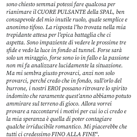
sono chiesto semmai potessi fare qualcosa per
rianimare il CUORE PULSANTE della SPAL, ben
consapevole del mio inutile ruolo, quale semplice e
anonimo tifoso. La risposta l’ho trovata nella mia
trepidante attesa per l’epica battaglia che ci
aspetta. Sono impaziente di vedere le prossime tre
sfide e vedo la luce in fondo al tunnel. Forse sarà
solo un miraggio, forse sono io in fallo e la passione
non mi fa analizzare lucidamente la situazione.
Ma mi sembra giusto provarci, anzi non solo
provarci, perché credo che in fondo, sull’orlo del
burrone, i nostri EROI possano ritrovare lo spirito
indomito che raramente quest’anno abbiamo potuto
ammirare sul terreno di gioco. Allora vorrei
provare a raccontarvi i motivi per cui io ci credo e
la mia speranza è quella di poter contagiare
qualche irriducibile romantico. Mi piacerebbe che
tutti ci credessimo FINO ALLA FINE
“.