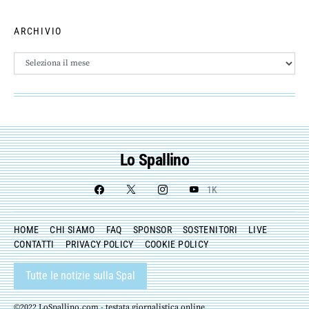
ARCHIVIO
Archivio
Lo Spallino
1K
HOME
CHI SIAMO
FAQ
SPONSOR
SOSTENITORI
LIVE
CONTATTI
PRIVACY POLICY
COOKIE POLICY
Tutte le notizie sulla Spal
©2022 LoSpallino.com - testata giornalistica online