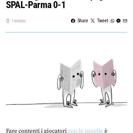
SPAL-Parma 0-1
Share
Tweet
1 minuto
Fare contenti i giocatori
con le pagelle
è