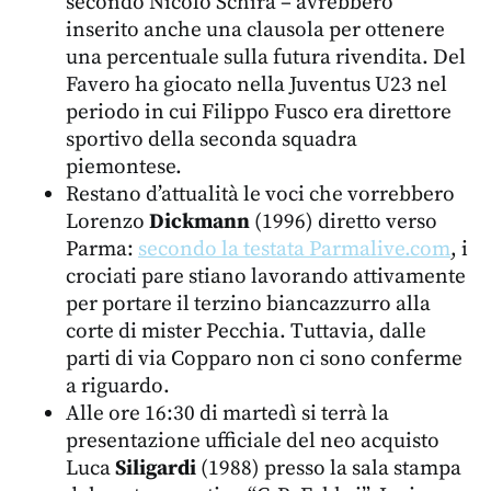
secondo Nicolò Schira – avrebbero
inserito anche una clausola per ottenere
una percentuale sulla futura rivendita. Del
Favero ha giocato nella Juventus U23 nel
periodo in cui Filippo Fusco era direttore
sportivo della seconda squadra
piemontese.
Restano d’attualità le voci che vorrebbero
Lorenzo
Dickmann
(1996) diretto verso
Parma:
secondo la testata Parmalive.com
, i
crociati pare stiano lavorando attivamente
per portare il terzino biancazzurro alla
corte di mister Pecchia. Tuttavia, dalle
parti di via Copparo non ci sono conferme
a riguardo.
Alle ore 16:30 di martedì si terrà la
presentazione ufficiale del neo acquisto
Luca
Siligardi
(1988) presso la sala stampa