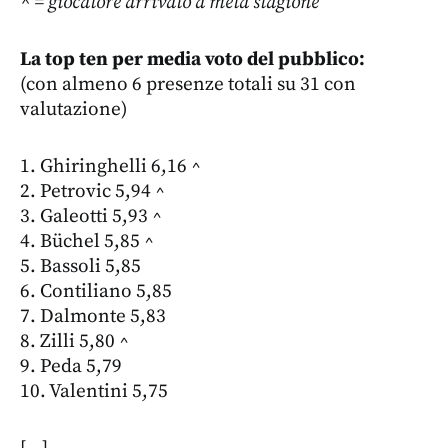
^ = giocatore arrivato a metà stagione
La top ten per media voto del pubblico:
(con almeno 6 presenze totali su 31 con
valutazione)
1. Ghiringhelli 6,16 ^
2. Petrovic 5,94 ^
3. Galeotti 5,93 ^
4. Büchel 5,85 ^
5. Bassoli 5,85
6. Contiliano 5,85
7. Dalmonte 5,83
8. Zilli 5,80 ^
9. Peda 5,79
10. Valentini 5,75