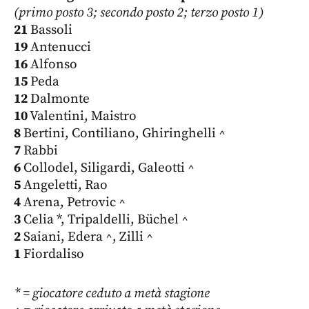
(primo posto 3; secondo posto 2; terzo posto 1)
21
Bassoli
19
Antenucci
16
Alfonso
15
Peda
12
Dalmonte
10
Valentini, Maistro
8
Bertini, Contiliano, Ghiringhelli ^
7
Rabbi
6
Collodel, Siligardi, Galeotti ^
5
Angeletti, Rao
4
Arena, Petrovic ^
3
Celia *, Tripaldelli, Büchel ^
2
Saiani, Edera ^, Zilli ^
1
Fiordaliso
* = giocatore ceduto a metà stagione