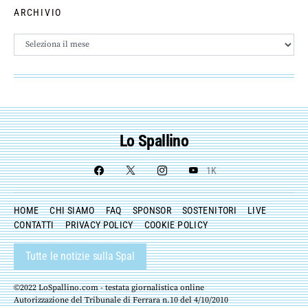
ARCHIVIO
Archivio
Lo Spallino
1K
HOME
CHI SIAMO
FAQ
SPONSOR
SOSTENITORI
LIVE
CONTATTI
PRIVACY POLICY
COOKIE POLICY
Tutte le notizie sulla Spal
©2022 LoSpallino.com - testata giornalistica online
Autorizzazione del Tribunale di Ferrara n.10 del 4/10/2010