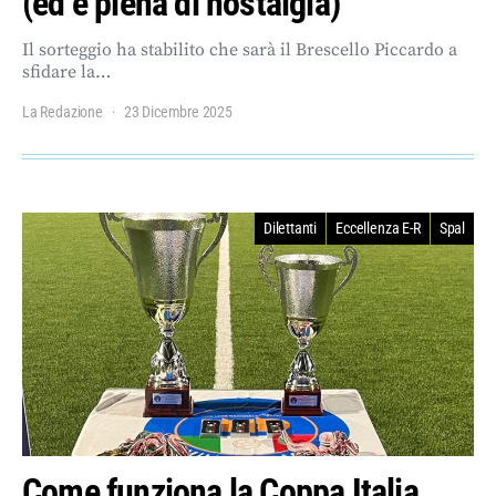
(ed è piena di nostalgia)
Il sorteggio ha stabilito che sarà il Brescello Piccardo a
sfidare la…
La Redazione
23 Dicembre 2025
Dilettanti
Eccellenza E-R
Spal
Come funziona la Coppa Italia