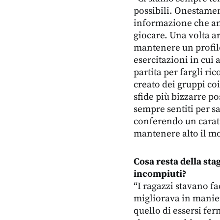
possibili. Onestame
informazione che and
giocare. Una volta ar
mantenere un profilo
esercitazioni in cui
partita per fargli r
creato dei gruppi coi
sfide più bizzarre po
sempre sentiti per s
conferendo un caratt
mantenere alto il m
Cosa resta della sta
incompiuti?
“I ragazzi stavano f
migliorava in manie
quello di essersi fe