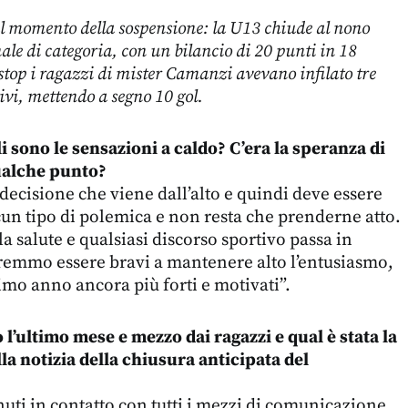
 momento della sospensione: la U13 chiude al nono
nale di categoria, con un bilancio di 20 punti in 18
stop i ragazzi di mister Camanzi avevano infilato tre
tivi, mettendo a segno 10 gol.
li sono le sensazioni a caldo? C’era la speranza di
ualche punto?
ecisione che viene dall’alto e quindi deve essere
lcun tipo di polemica e non resta che prenderne atto.
a salute e qualsiasi discorso sportivo passa in
emmo essere bravi a mantenere alto l’entusiasmo,
simo anno ancora più forti e motivati”.
 l’ultimo mese e mezzo dai ragazzi e qual è stata la
la notizia della chiusura anticipata del
uti in contatto con tutti i mezzi di comunicazione