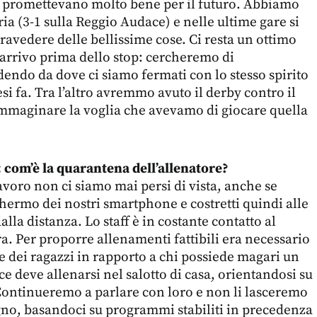
he promettevano molto bene per il futuro. Abbiamo
ia (3-1 sulla Reggio Audace) e nelle ultime gare si
avedere delle bellissime cose. Ci resta un ottimo
 arrivo prima dello stop: cercheremo di
endo da dove ci siamo fermati con lo stesso spirito
 fa. Tra l’altro avremmo avuto il derby contro il
immaginare la voglia che avevamo di giocare quella
 com’è la quarantena dell’allenatore?
avoro non ci siamo mai persi di vista, anche se
hermo dei nostri smartphone e costretti quindi alle
alla distanza. Lo staff è in costante contatto al
ra. Per proporre allenamenti fattibili era necessario
 dei ragazzi in rapporto a chi possiede magari un
ce deve allenarsi nel salotto di casa, orientandosi su
Continueremo a parlare con loro e non li lasceremo
iugno, basandoci su programmi stabiliti in precedenza