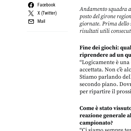
Facebook
Andamento squadra al
X (Twitter)
posto del girone regio
Mail
giornate. Prima dello 
risultati utili consecu
Fine dei giochi: qua
riprendere ad un q
“Logicamente è una d
accettata. Non c’è a
Stiamo parlando dell
secondo piano. Dovr
per ripartire il pros
Come è stato vissuto
reazione generale al
campionato?
“Ci siamo sempre ten