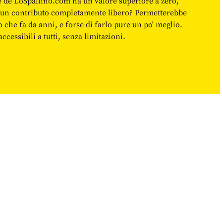
ne de LoSpallino.com ha un valore superiore a zero,
re un contributo completamente libero? Permetterebbe
o che fa da anni, e forse di farlo pure un po' meglio.
cessibili a tutti, senza limitazioni.