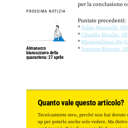
per la conclusione o
PROSSIMA NOTIZIA
Puntate precedenti:
*
Fabio Perinelli, S
*
Claudio Rivalta, S
*
Massimiliano De G
Almanacco
*
Jonatan Binotto, 
biancazzurro della
quarantena: 27 aprile
Quanto vale questo articolo?
Tecnicamente zero, perché non hai dovuto 
up per poterlo anche solo vedere. Ma dietro