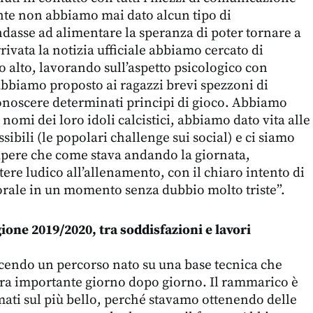
nte non abbiamo mai dato alcun tipo di
asse ad alimentare la speranza di poter tornare a
rivata la notizia ufficiale abbiamo cercato di
 alto, lavorando sull’aspetto psicologico con
 abbiamo proposto ai ragazzi brevi spezzoni di
iconoscere determinati principi di gioco. Abbiamo
 nomi dei loro idoli calcistici, abbiamo dato vita alle
ssibili (le popolari challenge sui social) e ci siamo
apere che come stava andando la giornata,
ere ludico all’allenamento, con il chiaro intento di
orale in un momento senza dubbio molto triste”.
gione 2019/2020, tra soddisfazioni e lavori
acendo un percorso nato su una base tecnica che
ra importante giorno dopo giorno. Il rammarico è
rmati sul più bello, perché stavamo ottenendo delle