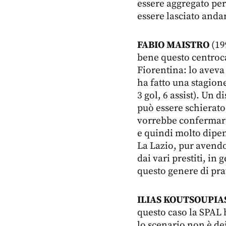
essere aggregato per 
essere lasciato and
FABIO MAISTRO
(19
bene questo centroca
Fiorentina: lo aveva 
ha fatto una stagion
3 gol, 6 assist). Un 
può essere schierato 
vorrebbe confermare i
e quindi molto dipen
La Lazio, pur avendo 
dai vari prestiti, in
questo genere di pra
ILIAS KOUTSOUPIA
questo caso la SPAL 
lo scenario non è dei