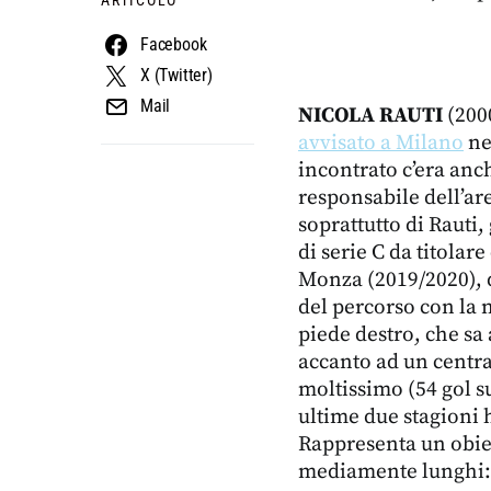
Facebook
X (Twitter)
Mail
NICOLA RAUTI
(2000
avvisato a Milano
nel
incontrato c’era anc
responsabile dell’ar
soprattutto di Rauti
di serie C da titola
Monza (2019/2020), q
del percorso con la n
piede destro, che sa 
accanto ad un centra
moltissimo (54 gol s
ultime due stagioni 
Rappresenta un obiet
mediamente lunghi: s