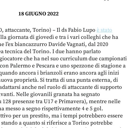
18 GIUGNO 2022
, attaccante, Torino) – Il ds Fabio Lupo
è stato
la giornata di giovedì e tra i vari colleghi che ha
he l’ex biancazzurro Davide Vagnati, dal 2020
ea tecnica del Torino. I due hanno parlato
, giocatore che ha nel suo curriculum due campionati
re con Palermo e Pescara e uno spezzone di stagione a
uando ancora i brianzoli erano ancora agli inizi
uova proprietà. Si tratta di una punta esterna, di
adattarsi anche nel ruolo di attaccante di supporto
vanti. Nelle giovanili granata ha segnato
u 128 presenze tra U17 e Primavera), mentre nelle
ha messo a segno rispettivamente 4 e 5 gol.
tivo per un prestito, ma i tempi potrebbero essere
tando a quanto si riferisce a Torino potrebbe