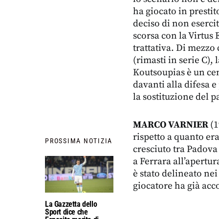
ha giocato in presti
deciso di non esercita
scorsa con la Virtus
trattativa. Di mezzo
(rimasti in serie C),
Koutsoupias è un ce
davanti alla difesa 
la sostituzione del p
MARCO VARNIER
(1
rispetto a quanto era
PROSSIMA NOTIZIA
cresciuto tra Padova 
a Ferrara all’apertur
è stato delineato nei 
giocatore ha già acc
La Gazzetta dello
Sport dice che