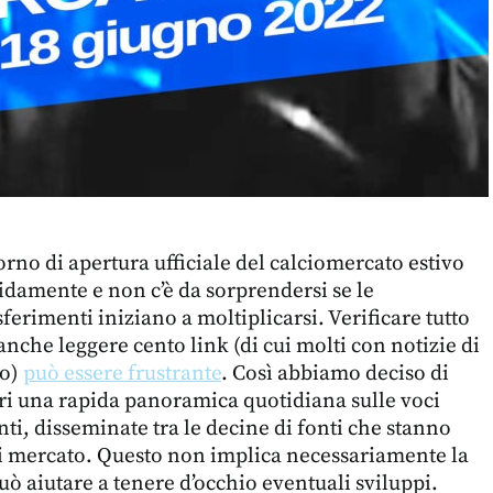
iorno di apertura ufficiale del calciomercato estivo
pidamente e non c’è da sorprendersi se le
sferimenti iniziano a moltiplicarsi. Verificare tutto
nche leggere cento link (di cui molti con notizie di
no)
può essere frustrante
. Così abbiamo deciso di
tori una rapida panoramica quotidiana sulle voci
ti, disseminate tra le decine di fonti che stanno
di mercato. Questo non implica necessariamente la
uò aiutare a tenere d’occhio eventuali sviluppi.