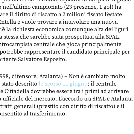
to nell’ultimo campionato (23 presenze, 1 gol) ha
re il diritto di riscatto a 2 milioni fissato l’estate
 Entella e vuole provare a intavolare una nuova
 c’è la richiesta economica comunque alta dei liguri
 la stessa che sarebbe stata prospettata alla SPAL.
ntrocampista centrale che gioca principalmente
e potrebbe rappresentare il candidato principale per
artente Salvatore Esposito.
998, difensore, Atalanta) – Non è cambiato molto
 stato descritto
lo scorso 11 giugno
: il centrale
e Cittadella dovrebbe essere tra i primi ad arrivare
a ufficiale del mercato. L’accordo tra SPAL e Atalanta
tratti generali (prestito con diritto di riscatto) e il
onsentito al trasferimento.