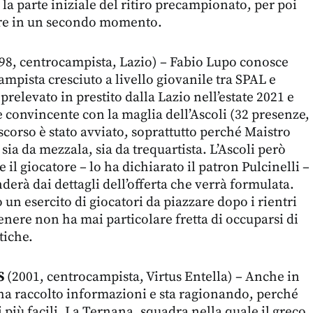
la parte iniziale del ritiro precampionato, per poi
are in un secondo momento.
98, centrocampista, Lazio) – Fabio Lupo conosce
mpista cresciuto a livello giovanile tra SPAL e
prelevato in prestito dalla Lazio nell’estate 2021 e
e convincente con la maglia dell’Ascoli (32 presenze,
discorso è stato avviato, soprattutto perché Maistro
sia da mezzala, sia da trequartista. L’Ascoli però
l giocatore – lo ha dichiarato il patron Pulcinelli –
derà dai dettagli dell’offerta che verrà formulata.
un esercito di giocatori da piazzare dopo i rientri
 genere non ha mai particolare fretta di occuparsi di
tiche.
S
(2001, centrocampista, Virtus Entella) – Anche in
ha raccolto informazioni e sta ragionando, perché
 più facili. La Ternana, squadra nella quale il greco