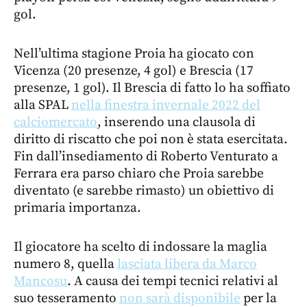
gol.
Nell’ultima stagione Proia ha giocato con
Vicenza (20 presenze, 4 gol) e Brescia (17
presenze, 1 gol). Il Brescia di fatto lo ha soffiato
alla SPAL
nella finestra invernale 2022 del
calciomercato
, inserendo una clausola di
diritto di riscatto che poi non è stata esercitata.
Fin dall’insediamento di Roberto Venturato a
Ferrara era parso chiaro che Proia sarebbe
diventato (e sarebbe rimasto) un obiettivo di
primaria importanza.
Il giocatore ha scelto di indossare la maglia
numero 8, quella
lasciata libera da Marco
Mancosu
. A causa dei tempi tecnici relativi al
suo tesseramento
non sarà disponibile
per la