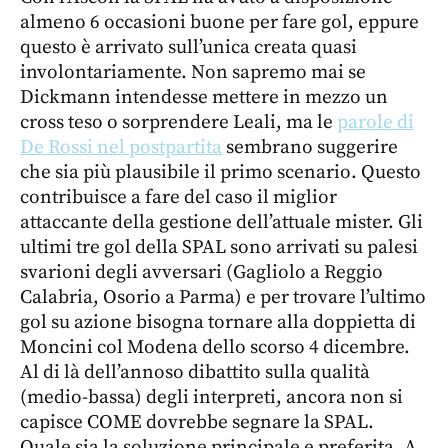
almeno 6 occasioni buone per fare gol, eppure
questo è arrivato sull’unica creata quasi
involontariamente. Non sapremo mai se
Dickmann intendesse mettere in mezzo un
cross teso o sorprendere Leali, ma le
parole di
De Rossi nel postpartita
sembrano suggerire
che sia più plausibile il primo scenario. Questo
contribuisce a fare del caso il miglior
attaccante della gestione dell’attuale mister. Gli
ultimi tre gol della SPAL sono arrivati su palesi
svarioni degli avversari (Gagliolo a Reggio
Calabria, Osorio a Parma) e per trovare l’ultimo
gol su azione bisogna tornare alla doppietta di
Moncini col Modena dello scorso 4 dicembre.
Al di là dell’annoso dibattito sulla qualità
(medio-bassa) degli interpreti, ancora non si
capisce COME dovrebbe segnare la SPAL.
Quale sia la soluzione principale e preferita. A