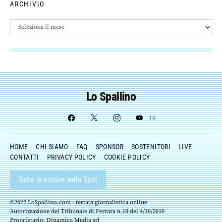
ARCHIVIO
Archivio
Lo Spallino
1K
HOME
CHI SIAMO
FAQ
SPONSOR
SOSTENITORI
LIVE
CONTATTI
PRIVACY POLICY
COOKIE POLICY
Tutte le notizie sulla Spal
©2022 LoSpallino.com - testata giornalistica online
Autorizzazione del Tribunale di Ferrara n.10 del 4/10/2010
Proprietario: Dinamica Media srl