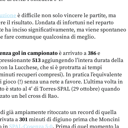
duzione
è difficile non solo vincere le partite, ma
 il risultato. L’ondata di infortuni nel reparto
e ha inciso significativamente, ma viene spontaneo
sse fare comunque qualcosina di meglio.
enza gol in campionato
è arrivato a
386
e
mpressionante
513
aggiungendo l’intera durata della
con la Lucchese, che si è protratta ai tempi
inuti recuperi compresi). In pratica l’equivalente
i gioco (!) senza una rete a favore. L’ultima volta in
to è stato al 4′ di Torres-SPAL (29 ottobre) quando
zato un bel cross di Rao.
di già ampiamente ritoccato un record di quella
rivata a
301
minuti di digiuno prima che Moncini
o in
SPAL-Cosenza 5-0
. Prima di quel momento la