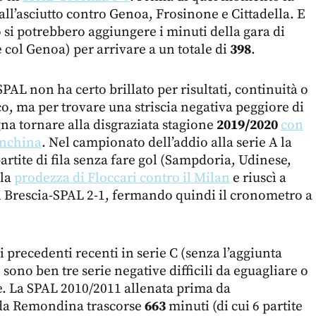
all’asciutto contro Genoa, Frosinone e Cittadella. E
 si potrebbero aggiungere i minuti della gara di
 col Genoa) per arrivare a un totale di
398
.
SPAL non ha certo brillato per risultati, continuità o
co, ma per trovare una striscia negativa peggiore di
gna tornare alla disgraziata stagione
2019/2020
con
anchina
. Nel campionato dell’addio alla serie A la
artite di fila senza fare gol (Sampdoria, Udinese,
 la
prodezza di Floccari contro il Milan
e riuscì a
di Brescia-SPAL 2-1, fermando quindi il cronometro a
i precedenti recenti in serie C (senza l’aggiunta
i sono ben tre serie negative difficili da eguagliare o
e. La SPAL 2010/2011 allenata prima da
 da Remondina trascorse
663
minuti (di cui 6 partite