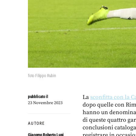
foto Filippo Rubin
La
sconfitta con la C
pubblicato il
23 Novembre 2023
dopo quelle con Rimi
hanno un denominato
di queste quattro ga
AUTORE
conclusioni cataloga
registrare in occasi
Giacomo Roberto Lupi