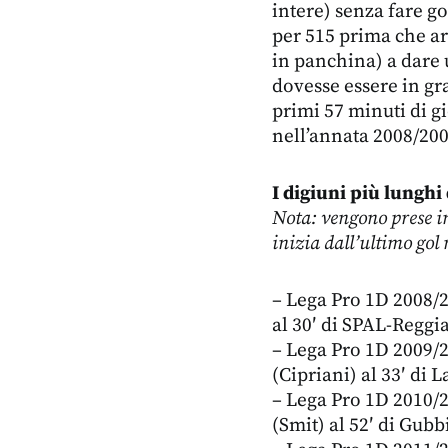
intere) senza fare g
per 515 prima che arr
in panchina) a dare 
dovesse essere in gra
primi 57 minuti di g
nell’annata 2008/2009
I digiuni più lunghi 
Nota: vengono prese in
inizia dall’ultimo gol
– Lega Pro 1D 2008/
al 30′ di SPAL-Reggia
– Lega Pro 1D 2009/
(Cipriani) al 33′ di 
– Lega Pro 1D 2010/
(Smit) al 52′ di Gub