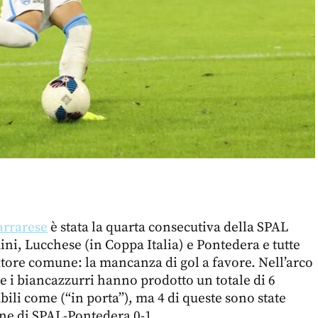
arrarese
è stata la quarta consecutiva della SPAL
ni, Lucchese (in Coppa Italia) e Pontedera e tutte
re comune: la mancanza di gol a favore. Nell’arco
re i biancazzurri hanno prodotto un totale di 6
bili come (“in porta”), ma 4 di queste sono state
one di SPAL-Pontedera 0-1.