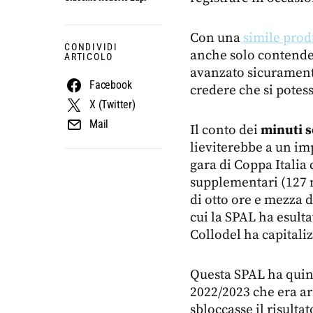
Con una
simile pro
CONDIVIDI
anche solo contendere
ARTICOLO
avanzato sicurament
Facebook
credere che si pote
X (Twitter)
Mail
Il conto dei
minuti s
lieviterebbe a un i
gara di Coppa Italia 
supplementari (127 m
di otto ore e mezza d
cui la SPAL ha esulta
Collodel ha capitaliz
Questa SPAL ha quin
2022/2023 che era ar
sbloccasse il risultat