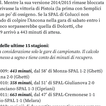
ol. Mentre la sua versione 2014/2015 rimase bloccata
ivasse la vittoria di Pistoia (la prima con Semplici
un po’ di ossigeno. Se la SPAL di Colucci non
do di colpire l’Ancona nella gara di sabato entro i
ioco sorpasserebbe quella di Dolcetti, che
 arrivò a 443 minuti di attesa.
delle ultime 15 stagioni:
 considerazione solo le gare di campionato. Il calcolo
 messo a segno e tiene conto dei minuti di recupero.
2009:
443 minuti
, dal 58′ di Monza-SPAL 1-2 (Ghetti)
na 2-0 (Ghetti)
2010:
358 minuti
, dal 51′ di SPAL-Giulianova 2-0
Lanciano-SPAL 1-3 (Cipriani)
2011:
663 minuti
, dal 47′ di SPAL-Cremonese 1-1
bio-SPAL 1-1 (Melara)