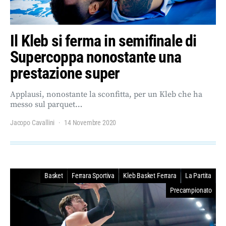
Il Kleb si ferma in semifinale di
Supercoppa nonostante una
prestazione super
Applausi, nonostante la sconfitta, per un Kleb che ha
messo sul parquet…
Jacopo Cavallini
14 Novembre 2020
Basket
Ferrara Sportiva
Kleb Basket Ferrara
La Partita
Precampionato