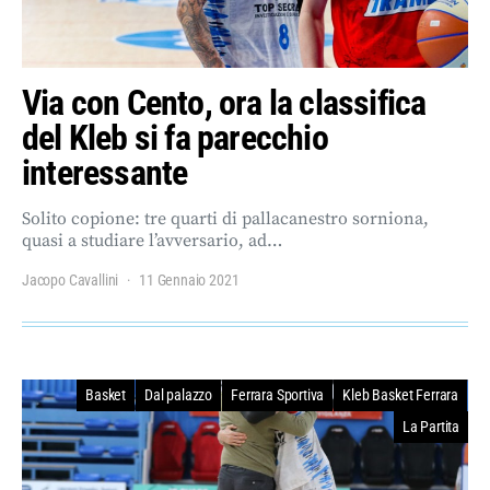
Via con Cento, ora la classifica
del Kleb si fa parecchio
interessante
Solito copione: tre quarti di pallacanestro sorniona,
quasi a studiare l’avversario, ad…
Jacopo Cavallini
11 Gennaio 2021
Basket
Dal palazzo
Ferrara Sportiva
Kleb Basket Ferrara
La Partita