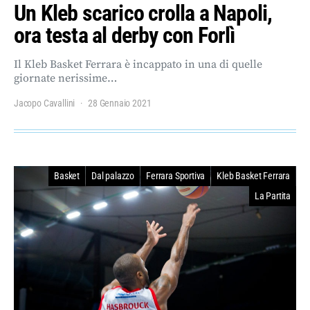
Un Kleb scarico crolla a Napoli,
ora testa al derby con Forlì
Il Kleb Basket Ferrara è incappato in una di quelle
giornate nerissime…
Jacopo Cavallini
28 Gennaio 2021
Basket
Dal palazzo
Ferrara Sportiva
Kleb Basket Ferrara
La Partita