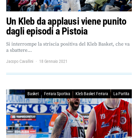
Un Kleb da applausi viene punito
dagli episodi a Pistoia
Si interrompe la striscia positiva del Kleb Basket, che va
a sbattere…
Jacopo Cavallini
18 Gennaio 2021
Basket
Ferrara Sportiva
Kleb Basket Ferrara
La Partita