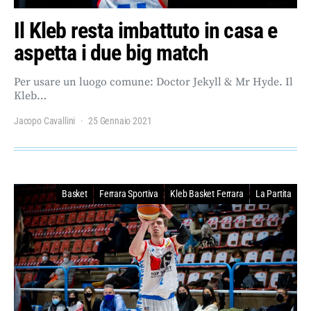
Il Kleb resta imbattuto in casa e
aspetta i due big match
Per usare un luogo comune: Doctor Jekyll & Mr Hyde. Il
Kleb…
Jacopo Cavallini
25 Gennaio 2021
Basket
Ferrara Sportiva
Kleb Basket Ferrara
La Partita