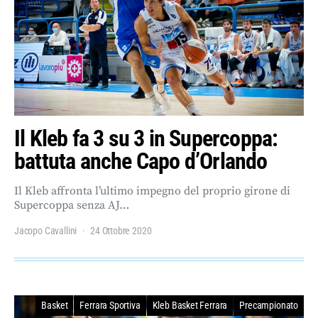
Il Kleb fa 3 su 3 in Supercoppa:
battuta anche Capo d’Orlando
Il Kleb affronta l’ultimo impegno del proprio girone di
Supercoppa senza AJ…
Jacopo Cavallini
24 Ottobre 2020
Basket
Ferrara Sportiva
Kleb Basket Ferrara
Precampionato