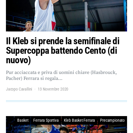
Il Kleb si prende la semifinale di
Supercoppa battendo Cento (di
nuovo)
Pur acciaccata e priva di uomini chiave (Hasbrouck,
Pacher) Ferrara si regala…
Jacopo Cavallini
13 Novembre 2020
Basket
Ferrara Sportiva
Kleb Basket Ferrara
Precampionato