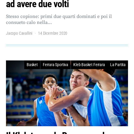
ad avere due volti
Stesso copione: primi due quarti dominati e poi il
consueto calo nella…
Jacopo Cavallini
14 Dicembre 2020
Basket
Ferrara Sportiva
Kleb Basket Ferrara
La Partita